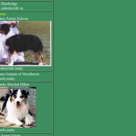
f Bainbridge
s pálením,bíle zn.
ion
nes Action Jackson
pálení,bílé znaky
nne Autumn of Woodhaven
erle,znaky
anks Marshal Dillon
erle,znaky
s Annie Oakley