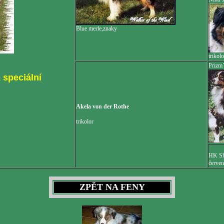
Blue merle,znaky
trikolo
Prizm´
 speciální
Akela von der Rothe
trikolor
HK Sh
červen
ZPĚT NA FENY