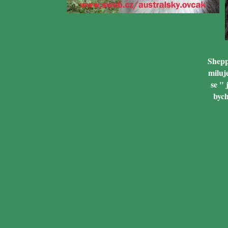
Shepp
miluj
se "
bych