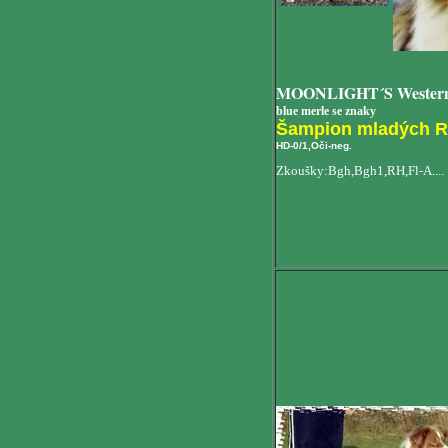
MOONLIGHT´S Western
blue merle se znaky
Šampion mladých R
HD-0/1,Oči-neg.
Zkoušky:Bgh,Bgh1,RH,Fl-A....