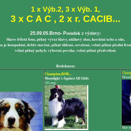
1 x Výb.2, 3 x Výb. 1,
3 x C A C , 2 x r. CACIB...
osudek z výstavy:
25.09.05.Brno- P
Skoro tříletá fena, pěkný výraz hlavy, nůžkový skus, korektní ucho a oko,
na je kompaktní, dobře stavěná, pěkně úhlená, osvalená, velmi pěkná přední fron
velmi pěkný pohyb, výborná povaha, velmi pěkné předvedení.
Rodokmen:
Cham
Champion,BOB...
Moonli
Moonlight´s Against All Odds
Oči-neg.
blue m