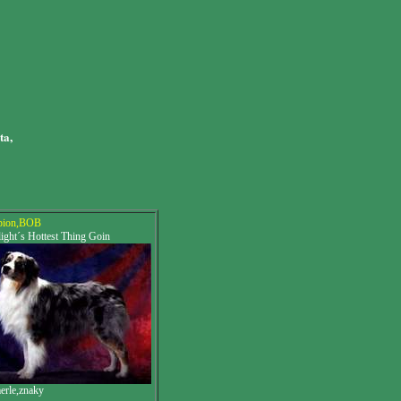
ta,
pion,BOB
ght´s Hottest Thing Goin
erle,znaky