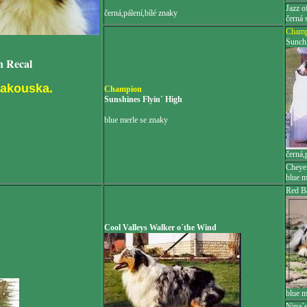
Jazz o
černá,pálení,bílé znaky
černá 
Champ
Sunchi
 Recal
akouska.
Champion
Sunshines Flyin´ High
blue merle se znaky
černá,
Cheye
blue m
Red B
Cool Valleys Walker o´the Wind
blue m
Nina´