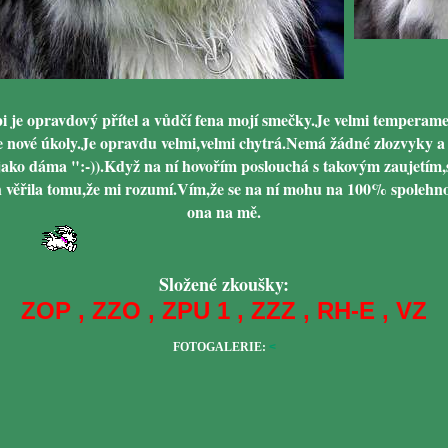
i je opravdový přítel a vůdčí fena mojí smečky.Je velmi temperame
e nové úkoly.Je opravdu velmi,velmi chytrá.Nemá žádné zlozvyky a
 jako dáma ":-)).Když na ní hovořím poslouchá s takovým zaujetím,
 věřila tomu,že mi rozumí.Vím,že se na ní mohu na 100% spolehn
ona na mě.
Složené zkoušky:
ZOP , ZZO , ZPU 1 , ZZZ , RH-E , VZ
FOTOGALERIE:
<