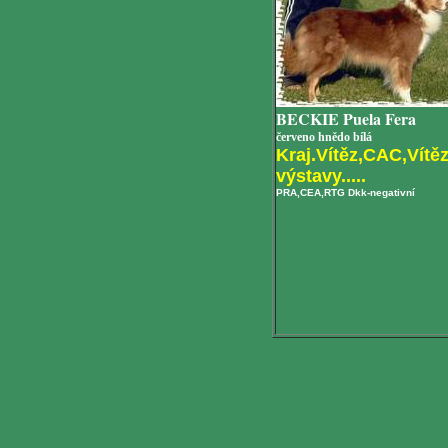
BECKIE Puela Fera
červeno hnědo bílá
Kraj.Vítěz,CAC,Vítěz
výstavy.....
PRA,CEA,RTG Dkk-negativní