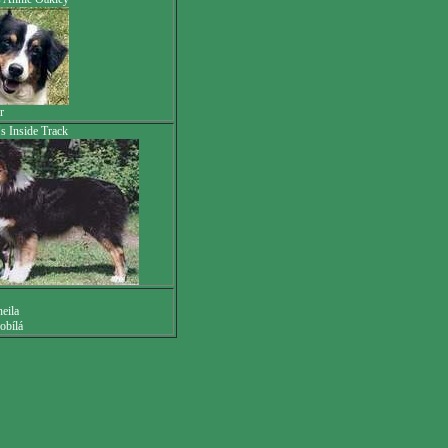
r
s Inside Track
eila
obílá