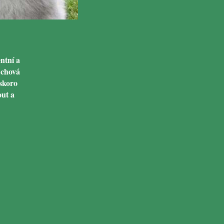
ntní a
 chová
skoro
out a