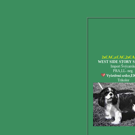
2xCAC,r.CAC,2xCA
WEST SIDE STORY Sto
Import Švýcarsk
PRA,LL- neg.
Vyšetření srdce,E
Trikolor