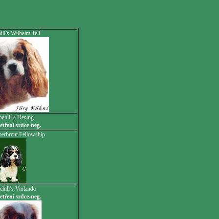
ill’s Wilheim Tell
nehill’s Desing
etření srdce-neg.
erbrent Fellowship
ehill’s Violanda
etření srdce-neg.