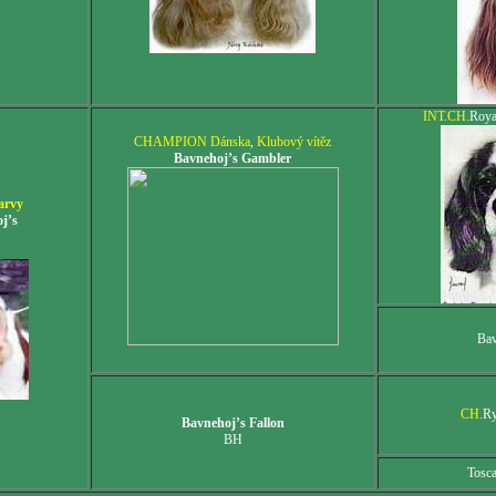
INT.CH.
Roya
CHAMPION Dánska
,
Klubový vítěz
Bavnehoj’s Gambler
arvy
j’s
Bav
CH.
Ry
Bavnehoj’s Fallon
BH
Tosc