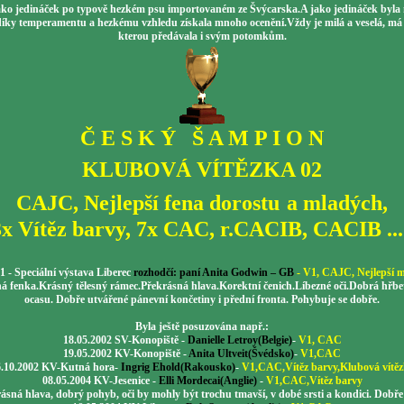
jako jedináček po typově hezkém psu importovaném ze Švýcarska.A jako jedináček byla 
díky temperamentu a hezkému vzhledu získala mnoho ocenění.Vždy je milá a veselá, má 
kterou předávala i svým potomkům.
Č E S K Ý Š A M P I O N
KLUBOVÁ VÍTĚZKA 02
CAJC, Nejlepší fena dorostu
a mladých,
3x Vítěz barvy, 7x CAC, r.CACIB, CACIB
...
1 - Speciální výstava Liberec
rozhodčí: paní Anita Godwin – GB
-
V1, CAJC, Nejlepší m
fenka.Krásný tělesný rámec.Překrásná hlava.Korektní čenich.Líbezné oči.Dobrá hřbetn
ocasu. Dobře utvářené pánevní končetiny i přední fronta. Pohybuje se dobře.
Byla ještě posuzována např.:
18.05.2002 SV-Konopiště -
Danielle Letroy(Belgie)
-
V1, CAC
19.05.2002 KV-Konopiště -
Anita Ultveit(Švédsko)
-
V1,CAC
6.10.2002 KV-Kutná hora-
Ingrig Ehold(Rakousko)
-
V1,CAC,Vítěz barvy,Klubová vítě
08.05.2004 KV-Jesenice -
Elli Mordecai(Anglie)
-
V1,CAC,Vítěz barvy
ásná hlava, dobrý pohyb, oči by mohly být trochu tmavší, v dobé srsti a kondici. Dobř