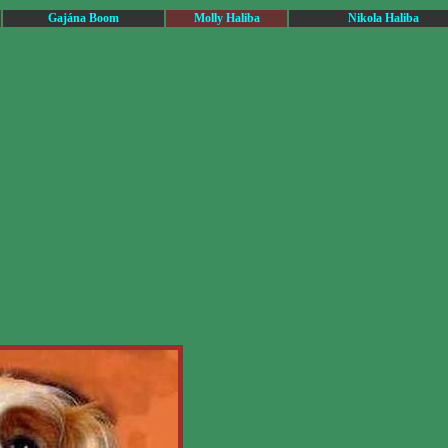
Gajána Boom
Molly Haliba
Nikola Haliba