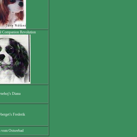
l Companion Revolution
nehoj’s Diana
berget’s Frederik
a vom Ostseebad