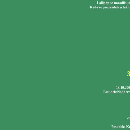
Lollipop se narodila 
Ráda se předváděla a tak 
13.10.200
Posudek:Nádherná 
2
Posudek:
Kr