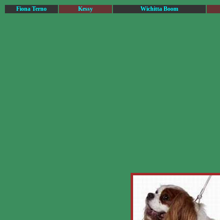
Fiona Terno
Kessy
Wichitta Boom