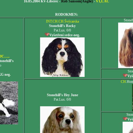
16.05.2004 KV-Liberec -
Rob Sansom(Anglie)
-
V1,CAC
RODOKMEN:
Stoneh
INT.CH.CH.Švýcarska
Stonehill’s Rocky
Pat.Lux. 0/0
Vyšetření srdce-neg.
JC…..
nehill’s
o
Sto
KG neg.
Vyš
CH
.Hom
Stonehill’s Hey June
Pat.Lux. 0/0
Ston
Vyš