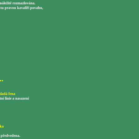
náležitě rozmazlována.
tu pravou kavalíří povahu,
..
ladá fena
í linie a nasazení
zka
e předvedena.