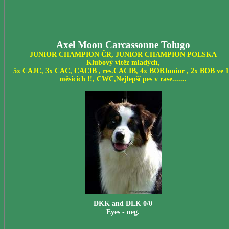
Axel Moon Carcassonne Tolugo
JUNIOR CHAMPION ČR, JUNIOR CHAMPION POLSKA
Klubový vítěz mladých,
5x CAJC, 3x CAC,
CACIB , res.CACIB,
4x BOBJunior
, 2x BOB ve 
měsících !!
, CWC,Nejlepší pes v rase
.......
DKK and DLK 0/0
Eyes - neg.