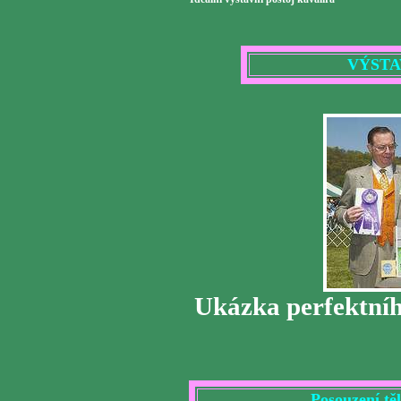
VÝSTA
Ukázka perfektníh
Posouzení těl