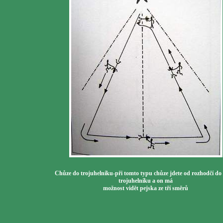
Chůze do trojuhelníku-při tomto typu chůze jdete od rozhodčí do
trojuhelníku a on má
možnost vidět pejska ze tří směrů