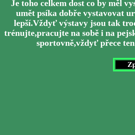
Je toho celkem dost co by měl vy
umět psíka dobře vystavovat urči
lepší.Vždyť výstavy jsou tak tr
trénujte,pracujte na sobě i na pejs
sportovně,vždyť přece ten v
Zp