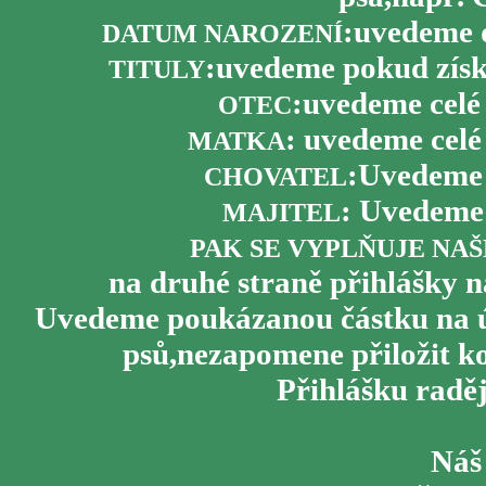
:uvedeme 
DATUM NAROZENÍ
:uvedeme pokud získ
TITULY
:uvedeme celé
OTEC
: uvedeme cel
MATKA
:Uvedeme 
CHOVATEL
: Uvedeme 
MAJITEL
PAK SE VYPLŇUJE NAŠ
na druhé straně přihlášky 
Uvedeme poukázanou částku na úč
psů,nezapomene přiložit ko
Přihlášku radě
Náš