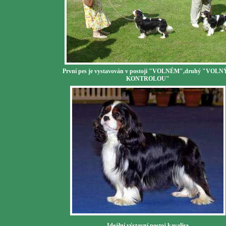
První pes je vystavován v postoji "VOLNÉM",druhý "VOLN
KONTROLOU"
Ideální výstavní postoj kavalíra