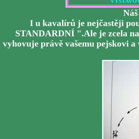
VYSTAVOV
Náš
I u kavalírů je nejčastěji po
STANDARDNÍ ".Ale je zcela na v
vyhovuje právě vašemu pejskovi a v