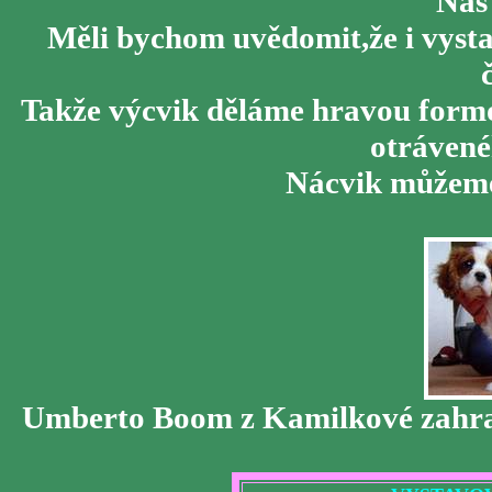
Náš
Měli bychom uvědomit,že i vyst
Takže výcvik děláme hravou formo
otrávenéh
Nácvik můžeme 
Umberto Boom z Kamilkové zahrady