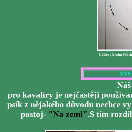
Chůze v kruhu-Při chů
VÝS
Náš
pro kavalíry je nejčastěji použív
psík z nějakého důvodu nechce vy
postoj-
"Na zemi"
.
S tím rozdí