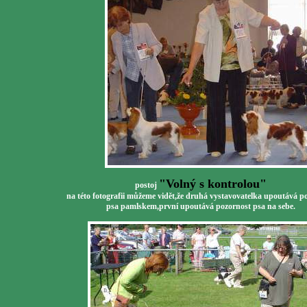
"Volný s kontrolou"
postoj
na této fotografii můžeme vidět,že druhá vystavovatelka upoutává p
psa pamlskem,první upoutává pozornost psa na sebe.