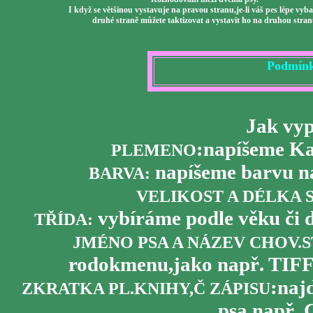
I když se většinou vystavuje na pravou stranu,je-li váš pes lépe vyb
druhé straně můžete taktizovat a vystavit ho na druhou stra
Podmínky
Jak vyp
:napíšeme Ka
PLEMENO
napíšeme barvu 
BARVA:
VELIKOST A DÉLKA S
vybíráme podle věku či
TŘÍDA:
JMÉNO PSA A NÁZEV CHOV.
rodokmenu,jako např. TI
:naj
ZKRATKA PL.KNIHY,Č ZÁPISU
psa,např