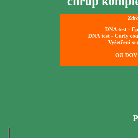
chrup komple
Zdra
DNA test -
Ep
DNA test -
Curly coa
Vyšetření
sr
Oči DO
P