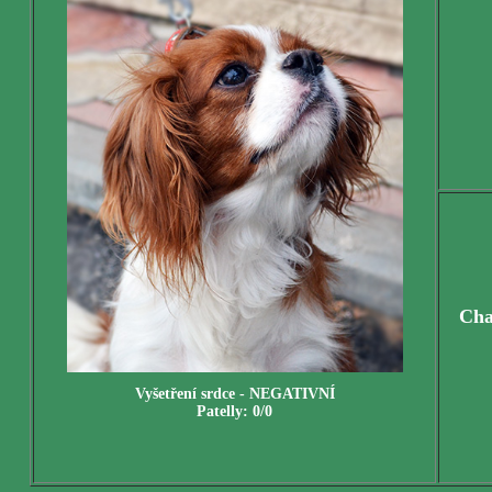
Cha
Vyšetření
srdce
-
NEGATIVNÍ
Patelly: 0/0